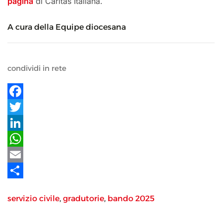
pagina
di Caritas Italiana.
A cura della Equipe diocesana
condividi in rete
Facebook
Twitter
LinkedIn
WhatsApp
Email
Share
servizio civile
,
gradutorie
,
bando 2025